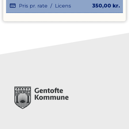
Pris pr. rate
/
Licens
350,00
kr.