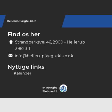
Hellerup Fægte-Klub
Find os her
Strandparksvej 46, 2900 - Hellerup
39623111
info@hellerupfaegteklub.dk
Nyttige links
Kalender