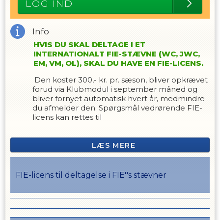
LOG IND
Info
HVIS DU SKAL DELTAGE I ET
INTERNATIONALT FIE-STÆVNE (WC, JWC,
EM, VM, OL), SKAL DU HAVE EN FIE-LICENS.
Den koster 300,- kr. pr. sæson, bliver opkrævet
forud via Klubmodul i september måned og
bliver fornyet automatisk hvert år, medmindre
du afmelder den. Spørgsmål vedrørende FIE-
licens kan rettes til
suppleant1@hellerupfaegteklub.dk
.
LÆS MERE
FIE-licens til deltagelse i FIE''s stævner