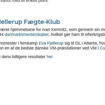
vandt med et enkelt point.
 Hellerup Fægte-Klub
a. været hjemmebane for Ivan Kemnitz, som gennem sin me
 44
danmarksmesterskaber
, hvilket gør ham til efterkri
densmester i femkamp
Eva Fjellerup
sig til OL i Atlanta, h
n en af de bedste danske VM-præstationer ved VM i
Cu
dens tidligere resultater
her