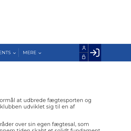
ENTS
MERE
Facebook login
Husk mig
Glemt password
Opret profil
 formål at udbrede fægtesporten og
LOG IND
lubben udviklet sig til en af
 råder over sin egen fægtesal, som
gennem tiden skabt et solidt fundament