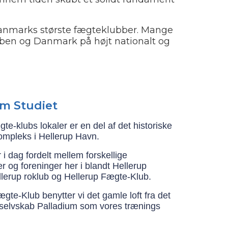
 Danmarks største fægteklubber. Mange
bben og Danmark på højt nationalt og
um Studiet
te-klubs lokaler er en del af det historiske
ompleks i Hellerup Havn.
i dag fordelt mellem forskellige
r og foreninger her i blandt Hellerup
llerup roklub og Hellerup Fægte-Klub.
ægte-Klub benytter vi det gamle loft fra det
lmselvskab Palladium som vores trænings