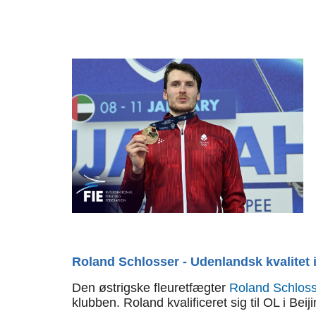
Roland Schlosser - Udenlandsk kvalitet 
Den østrigske fleuretfægter
Roland Schlos
klubben. Roland kvalificeret sig til OL i Be