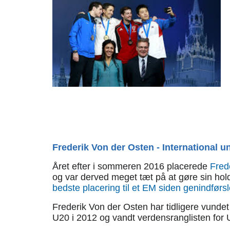
Frederik Von der Osten - International
Året efter i sommeren 2016 placerede
Fred
og var derved meget tæt på at gøre sin hol
bedste placering til et EM siden genindførs
Frederik Von der Osten har tidligere vunde
U20 i 2012 og vandt verdensranglisten for