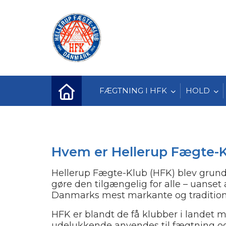
FÆGTNING I HFK
HOLD
Hvem er Hellerup Fægte-
REFERATER
Hellerup Fægte-Klub (HFK) blev grund
UDLÆGSPOLITIK
gøre den tilgængelig for alle – uanset
Danmarks mest markante og tradition
HFK er blandt de få klubber i landet 
udelukkende anvendes til fægtning og 