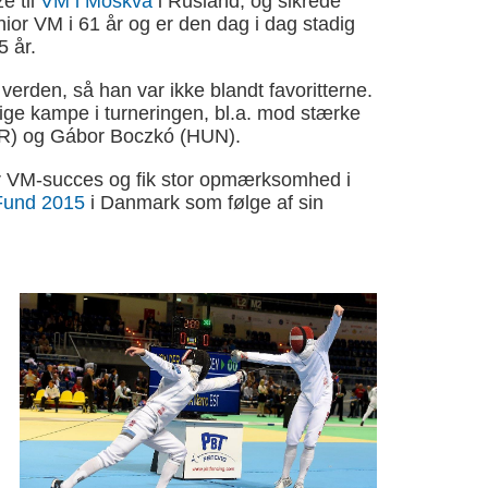
e til
VM i Moskva
i Rusland, og sikrede
nior VM i 61 år og er den dag i dag stadig
5 år.
erden, så han var ikke blandt favoritterne.
tige kampe i turneringen, bl.a. mod stærke
OR) og Gábor Boczkó (HUN).
er VM-succes og fik stor opmærksomhed i
Fund 2015
i Danmark som følge af sin