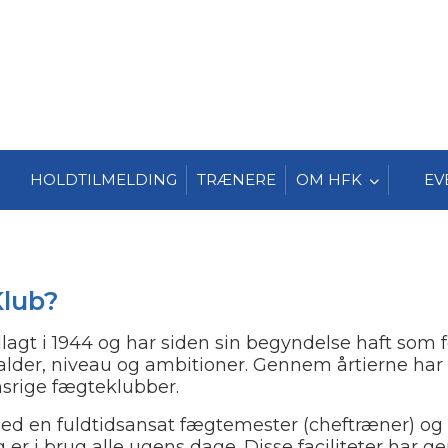
HOLDTILMELDING
TRÆNERE
OM HFK
EV
Klub?
lagt i 1944 og har siden sin begyndelse haft som
 alder, niveau og ambitioner. Gennem årtierne har k
srige fægteklubber.
med en fuldtidsansat fægtemester (cheftræner) og
er i brug alle ugens dage. Disse faciliteter har 