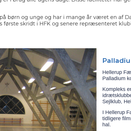
us på børn og unge og har i mange år været en af
 første skridt i HFK og senere repræsenteret klu
Palladi
Hellerup Fæg
Palladium k
Kompleks er 
idrætsklubbe
Sejlklub, He
I Hellerup F
tidligere fi
hal.