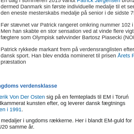
En dag i sommeren 2015 vandt
Patrick Jørgensen
bronz
dermed Danmark sin første individuelle medalje til et se
den eneste mesterskabs medalje på senior i de sidste 7
Før stævnet var Patrick rangeret omkring nummer 102 i v
Men han skabte en stor sensation ved at vinde flere vig
fægtere som Olympisk sølvvinder Bartosz Piasecki (N
Patrick rykkede markant frem på verdensranglisten eft
dansk sport. Han blev endda nomineret til prisen
Årets 
præstation
 ungdoms verdensklasse
erik Von Der Osten
sig på en femteplads til EM i Toruń
dkammerat kunsten efter, og leverer dansk fægtnings
len i 1991
.
t medaljer i ungdoms rækkerne. Her i blandt EM-guld for
 U20 samme år.