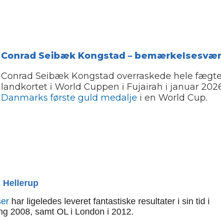
Conrad Seibæk Kongstad – bemærkelsesværd
Conrad Seibæk Kongstad overraskede hele fægt
landkortet i World Cuppen i Fujairah i januar 20
Danmarks første guld medalje
i en World Cup.
i Hellerup
ser
har ligeledes leveret fantastiske resultater i sin tid i
ijing 2008, samt OL i London i 2012.