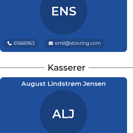
ENS
61666963
emil@stovring.com
Kasserer
August Lindstrøm Jensen
ALJ