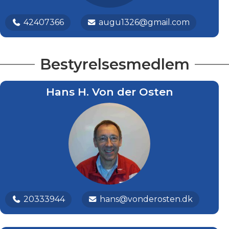
42407366
augu1326@gmail.com
Bestyrelsesmedlem
Hans H. Von der Osten
20333944
hans@vonderosten.dk