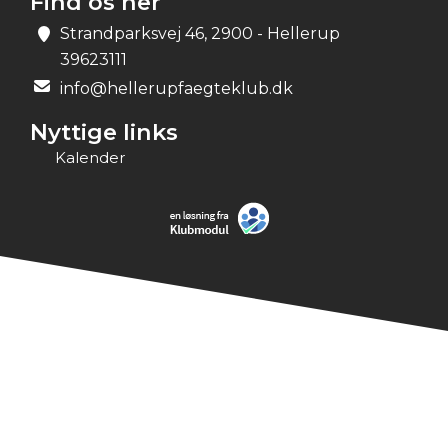
Find os her
Strandparksvej 46, 2900 - Hellerup
39623111
info@hellerupfaegteklub.dk
Nyttige links
Kalender