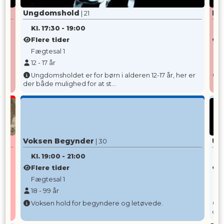
Ungdomshold
Bø
| 21
Kl.
17:30
-
19:00
K
Flere tider
F
Fægtesal 1
F
12
-
17
år
7
Ungdomsholdet er for børn i alderen 12-17 år, her er
B
der både mulighed for at st...
Voksen Begynder
Un
| 30
Kl.
19:00
-
21:00
K
Flere tider
F
Fægtesal 1
F
18
-
99
år
1
Voksen hold for begyndere og letøvede.
U
der