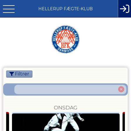
HELLERUP FÆGTE-KLUB
Filtrer
ONSDAG