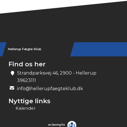
Hellerup Fægte-Klub
Find os her
Strandparksvej 46, 2900 - Hellerup
39623111
info@hellerupfaegteklub.dk
Nyttige links
Kalender