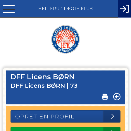
HELLERUP FÆGTE-KLUB
DFF Licens BØRN
DFF Licens BØRN |
73
OPRET EN PROFIL