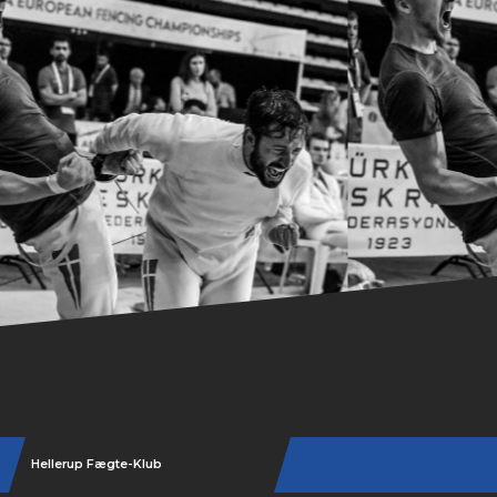
Hellerup Fægte-Klub