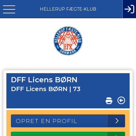
HELLERUP FÆGTE-KLUB
DFF Licens BØRN
DFF Licens BØRN |
73
OPRET EN PROFIL