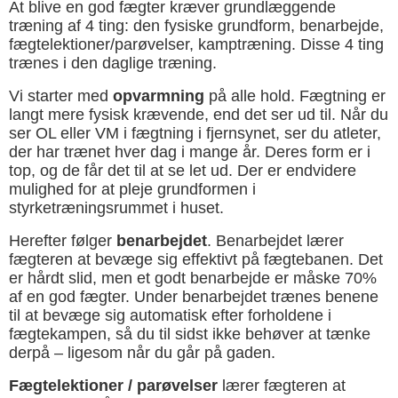
At blive en god fægter kræver grundlæggende
træning af 4 ting: den fysiske grundform, benarbejde,
fægtelektioner/parøvelser, kamptræning. Disse 4 ting
trænes i den daglige træning.
Vi starter med
opvarmning
på alle hold. Fægtning er
langt mere fysisk krævende, end det ser ud til. Når du
ser OL eller VM i fægtning i fjernsynet, ser du atleter,
der har trænet hver dag i mange år. Deres form er i
top, og de får det til at se let ud. Der er endvidere
mulighed for at pleje grundformen i
styrketræningsrummet i huset.
Herefter følger
benarbejdet
. Benarbejdet lærer
fægteren at bevæge sig effektivt på fægtebanen. Det
er hårdt slid, men et godt benarbejde er måske 70%
af en god fægter. Under benarbejdet trænes benene
til at bevæge sig automatisk efter forholdene i
fægtekampen, så du til sidst ikke behøver at tænke
derpå – ligesom når du går på gaden.
Fægtelektioner / parøvelser
lærer fægteren at