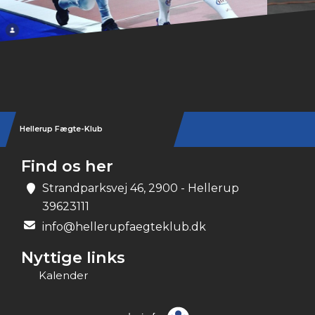
Hellerup Fægte-Klub
Find os her
Strandparksvej 46, 2900 - Hellerup
39623111
info@hellerupfaegteklub.dk
Nyttige links
Kalender