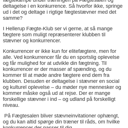
fægtekampe under træningen på Fægtesalen og
deltagelse i en konkurrence. Så hvorfor ikke, springe
ud i det og deltage i rigtige fægtestævner med det
samme?
I Hellerup Fægte-Klub ser vi gerne, at så mange
fægtere som muligt repræsenterer klubben til
stævner og konkurrencer.
Konkurrencer er ikke kun for elitefægtere, men for
alle. Ved konkurrencer får du en sportslig oplevelse
og får mulighed for at udvikle din fægtning. Til
konkurrencer er der masser af spænding, og du
kommer til at møde andre fægtere end dem fra
klubben. Desuden er deltagelse i stævner en social
og kulturel oplevelse – du møder nye mennesker og
kommer måske også ud at rejse. Der er mange
forskellige stævner i ind – og udland på forskelligt
niveau.
På Fægtesalen bliver stævneinvitationer ophængt,
og du kan altid spørge din træner til råds, om hvilke
konkurrencer der passer til dig.