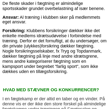
De fleste skader i fægtning er almindelige
sportsskader grundet overbelastning af især benene.
Ansvar:
Al træning i klubben sker på medlemmets
eget ansvar.
Forsikring:
Klubbens forsikringer dækker ikke det
enkelte medlems idrætsudøvelse i forbindelse med
træning. Derfor er det fornuftigt, at du undersøger, om
din private (ulykkes)forsikring dækker fægtning.
Nogle forsikringsselskaber, fx Tryg og Topdanmark,
dækker fægtning på linje med andre idrætsgrene,
mens andre kategoriserer fægtning som en
kampsport under begrebet ”farlig sport”, som ikke
dækkes uden en tillægsforsikring.
HVAD MED STÆVNER OG KONKURRENCER?
I en fægtekamp er der altid en taber og en vinder. På
denne vis er der ikke den store forskel på almindelige