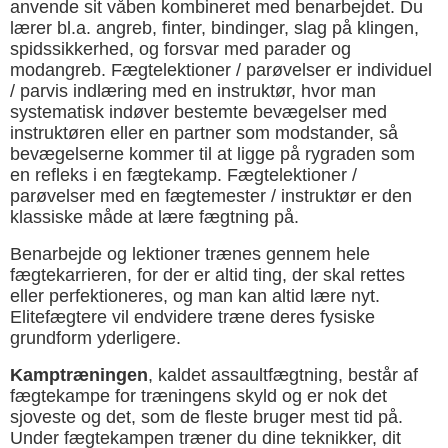
anvende sit våben kombineret med benarbejdet. Du
lærer bl.a. angreb, finter, bindinger, slag på klingen,
spidssikkerhed, og forsvar med parader og
modangreb. Fægtelektioner / parøvelser er individuel
/ parvis indlæring med en instruktør, hvor man
systematisk indøver bestemte bevægelser med
instruktøren eller en partner som modstander, så
bevægelserne kommer til at ligge på rygraden som
en refleks i en fægtekamp. Fægtelektioner /
parøvelser med en fægtemester / instruktør er den
klassiske måde at lære fægtning på.
Benarbejde og lektioner trænes gennem hele
fægtekarrieren, for der er altid ting, der skal rettes
eller perfektioneres, og man kan altid lære nyt.
Elitefægtere vil endvidere træne deres fysiske
grundform yderligere.
Kamptræningen
, kaldet assaultfægtning, består af
fægtekampe for træningens skyld og er nok det
sjoveste og det, som de fleste bruger mest tid på.
Under fægtekampen træner du dine teknikker, dit